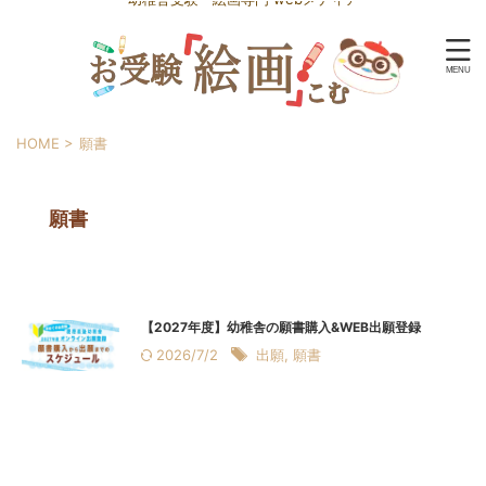
HOME
>
願書
願書
【2027年度】幼稚舎の願書購入&WEB出願登録
2026/7/2
出願
,
願書